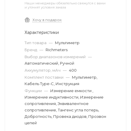
Наши менеджеры обязательно свяжутся с вами
и уточнят условия заказа
Хочу в подарок
Характеристики
Тип товара
—
Мультиметр
Бренд
—
Richmeters
Выбор диапазонов измерений
—
Автоматический, Ручной
Аккумулятор, мАч
—
400
Комплект поставки
—
Мультиметр,
Кабель Type-C, Инструкция
Функции
—
Измерение емкости ,
Измерение индуктивности, Измерение
сопротивления, Эквивалентное
сопротивление, Тангенс угла потерь,
Добротность, Провека диодов, Прозвон
цепей