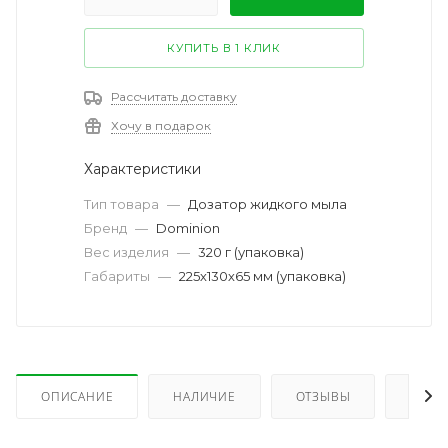
КУПИТЬ В 1 КЛИК
Рассчитать доставку
Хочу в подарок
Характеристики
Тип товара
—
Дозатор жидкого мыла
Бренд
—
Dominion
Вес изделия
—
320 г (упаковка)
Габариты
—
225х130х65 мм (упаковка)
ОПИСАНИЕ
НАЛИЧИЕ
ОТЗЫВЫ
КАК 