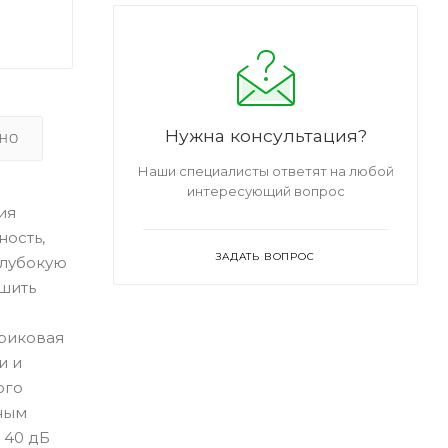
Нужна консультация?
ЬНО
Наши специалисты ответят на любой
интересующий вопрос
ия
ость,
ЗАДАТЬ ВОПРОС
глубокую
ьшить
ариковая
и и
ого
ным
 40 дБ