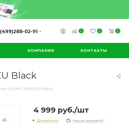
0
0
0
(499)288-02-91
А
КОМПАНИЯ
КОНТАКТЫ
EU Black
ini 2 (XMFG-M353) EU Black
4 999
руб.
/шт
Достаточно
Нашли дешевле?