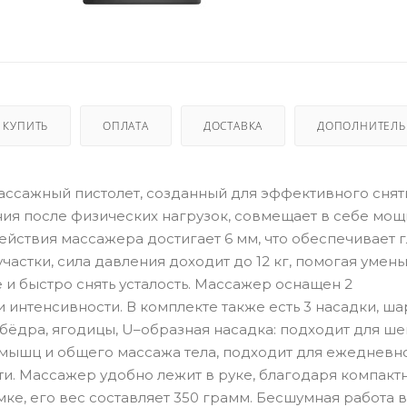
 КУПИТЬ
ОПЛАТА
ДОСТАВКА
ДОПОЛНИТЕЛ
 массажный пистолет, созданный для эффективного снят
я после физических нагрузок, совмещает в себе мощн
ействия массажера достигает 6 мм, что обеспечивает 
астки, сила давления доходит до 12 кг, помогая умен
 быстро снять усталость. Массажер оснащен 2
интенсивности. В комплекте также есть 3 насадки, ш
, бёдра, ягодицы, U–образная насадка: подходит для ше
 мышц и общего массажа тела, подходит для ежедневн
и. Массажер удобно лежит в руке, благодаря компакт
е, его вес составляет 350 грамм. Бесшумная работа в