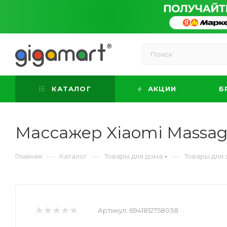
КАТАЛОГ
АКЦИИ
Б
Массажер Xiaomi Massage
—
—
—
Главная
Каталог
Товары для дома
Товары для 
Артикул:
6941812758038