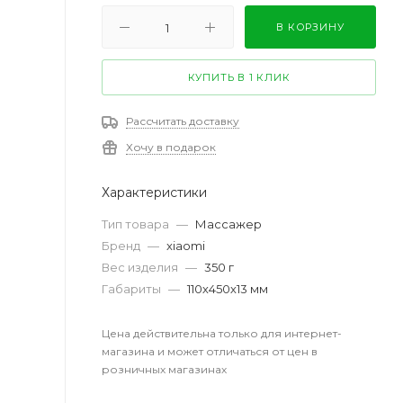
В КОРЗИНУ
КУПИТЬ В 1 КЛИК
Рассчитать доставку
Хочу в подарок
Характеристики
Тип товара
—
Массажер
Бренд
—
xiaomi
Вес изделия
—
350 г
Габариты
—
110х450х13 мм
Цена действительна только для интернет-
магазина и может отличаться от цен в
розничных магазинах