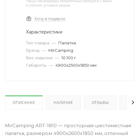
Наши менеджеры обязательно свяжутся с вами
и уточнят условия заказа
Хочу в подарок
Характеристики
Тип товара
—
Палатка
Бренд
—
MirCamping
Вес изделия
—
10 100 г
Габариты
—
4900х2500х1850 мм
ОПИСАНИЕ
НАЛИЧИЕ
ОТЗЫВЫ
КАК 
MirCamping ART-1810 — просторная шестиместная
палатка, размером 4900х2600х1850 мм, отличный